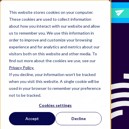
Abrir navegação p
This website stores cookies on your computer.
These cookies are used to collect information
about how you interact with our website and allow
us to remember you. We use this information in
order to improve and customize your browsing
As funções das
experience and for analytics and metrics about our
visitors both on this website and other media. To
transferências
find out more about the cookies we use, see our
Privacy Policy.
entre empresas
If you decline, your information won’t be tracked
when you visit this website. A single cookie will be
na otimização
used in your browser to remember your preference
not to be tracked.
das operações
Cookies settings
em diferentes
Accept
Decline