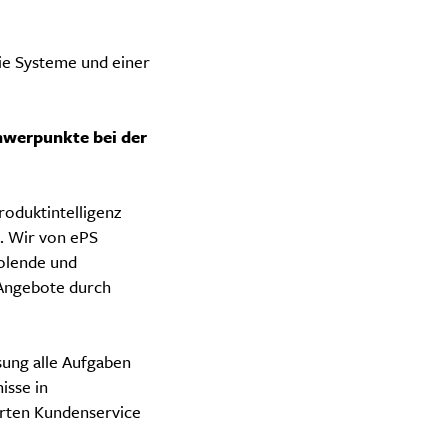
ie Systeme und einer
hwerpunkte bei der
oduktintelligenz
n. Wir von ePS
holende und
 Angebote durch
sung alle Aufgaben
isse in
erten Kundenservice