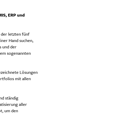
MIS, ERP und
der letzten fünf
einer Hand suchen,
s und der
 dem sogenannten
gezeichnete Lösungen
tfolios mit allen
nd ständig
isierung aller
ot, um den