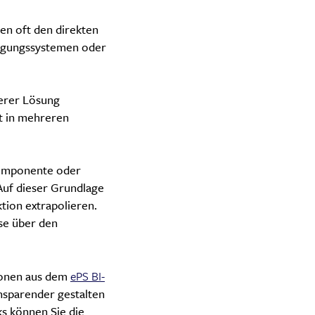
hen oft den direkten
tigungssystemen oder
serer Lösung
gt in mehreren
 Komponente oder
 Auf dieser Grundlage
tion extrapolieren.
se über den
ionen aus dem
ePS BI-
nsparender gestalten
s können Sie die