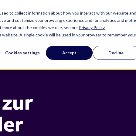
riere
Presseraum
Print ePS
sed to collect information about how you interact with our website an
rove and customize your browsing experience and for analytics and metri
out more about the cookies we use, see our
Privacy Policy.
Softwarelösungen für Verpackungen
ePS Pac
is website. A single cookie will be used in your browser to remember you
Cookies settings
Accept
Decline
 zur
der