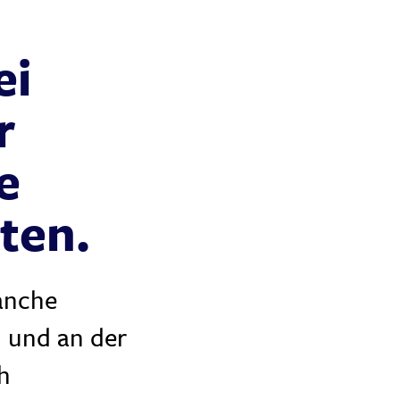
ei
r
e
ten.
ranche
 und an der
h