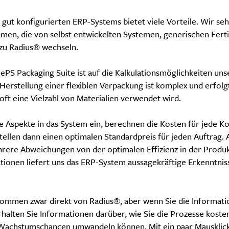
 gut konfigurierten ERP-Systems bietet viele Vorteile. Wir se
men, die von selbst entwickelten Systemen, generischen Fer
 zu Radius® wechseln.
 ePS Packaging Suite ist auf die Kalkulationsmöglichkeiten un
Herstellung einer flexiblen Verpackung ist komplex und erfol
 oft eine Vielzahl von Materialien verwendet wird.
se Aspekte in das System ein, berechnen die Kosten für jede
stellen dann einen optimalen Standardpreis für jeden Auftrag.
rere Abweichungen von der optimalen Effizienz in der Produk
tionen liefert uns das ERP-System aussagekräftige Erkenntnis
kommen zwar direkt von Radius®, aber wenn Sie die Informat
halten Sie Informationen darüber, wie Sie die Prozesse koste
n Wachstumschancen umwandeln können. Mit ein paar Mausklick