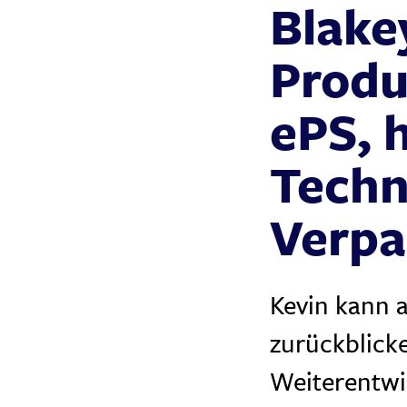
Blakey
Produ
ePS, 
Techn
Verpa
Kevin kann a
zurückblick
Weiterentwic