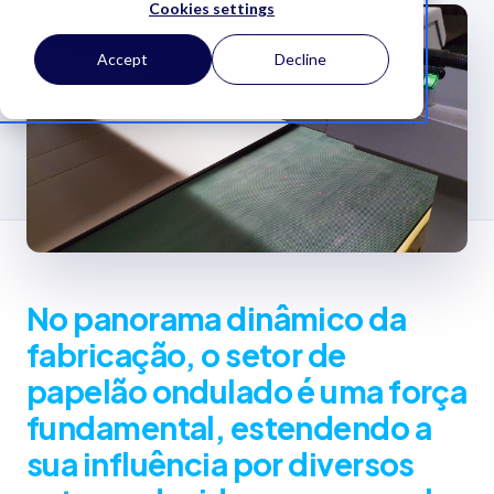
Cookies settings
Accept
Decline
No panorama dinâmico da
fabricação, o setor de
papelão ondulado é uma força
fundamental, estendendo a
sua influência por diversos