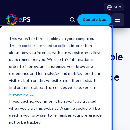
pt
Contate Nos
Indústrias
This website stores cookies on your computer.
Otimização
These cookies are used to collect information
about how you interact with our website and allow
Plataforma
O papel crucial do controle
us to remember you. We use this information in
de processos de loop
order to improve and customize your browsing
Soluções
experience and for analytics and metrics about our
fechado na manufatura de
visitors both on this website and other media. To
papelão ondulado
find out more about the cookies we use, see our
Por que a ePS
Privacy Policy
If you decline, your information won’t be tracked
Alex Edwards
Recursos
AL
when you visit this website. A single cookie will be
junho 30, 2026
·
6 min read
used in your browser to remember your preference
not to be tracked.